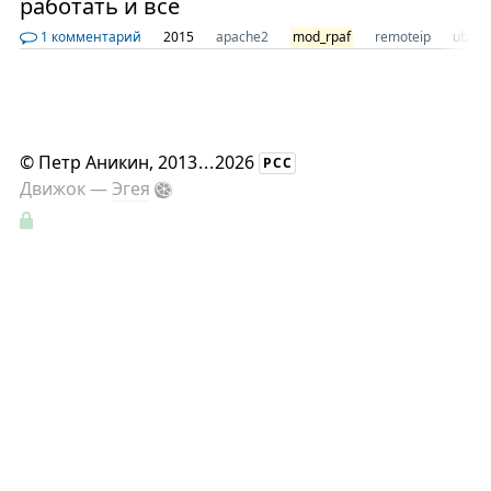
работать и все
1 комментарий
2015
apache2
mod_rpaf
remoteip
ubunt
©
Петр Аникин
, 2013
...
2026
РСС
Движок —
Эгея