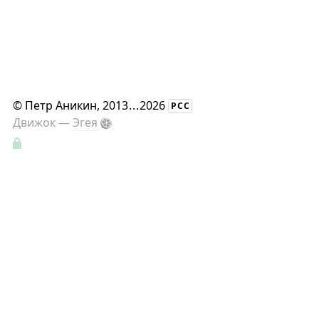
©
Петр Аникин
, 2013
...
2026
РСС
Движок —
Эгея