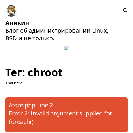
Аникин
Блог об администрировании Linux,
BSD и не только.
Тег: chroot
1 заметка
/core.php, line 2
Error 2: Invalid argument supplied for
foreach()