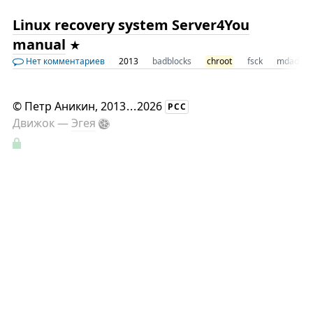
Linux recovery system Server4You
manual
Нет комментариев
2013
badblocks
chroot
fsck
mdadm
©
Петр Аникин
, 2013
...
2026
РСС
Движок —
Эгея