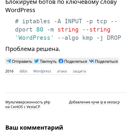
Блокируем ботов по ключевому слову
WordPress
# iptables -A INPUT -p tcp --
dport 
80
 -m 
string
 --
string
'WordPress'
 --algo kmp -j DROP
Проблема решена.
Отправить
Твитнуть
Поделиться
Поделиться
2016
ddos
Wordpress
атака
защита
Мультиверсионность php
Добавление кучи ip в vestacp
на CentOS с VestaCP.
Ваш комментарий