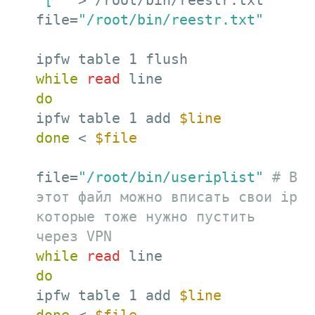
'['
  > /root/bin/reestr.txt

file=
"/root/bin/reestr.txt"
while
read
do
ipfw table 1 add 
$line
done
 < 
$file
file=
"/root/bin/useriplist"
# В 
этот файл можно вписать свои ip 
которые тоже нужно пустить 
через VPN
while
read
do
ipfw table 1 add 
$line