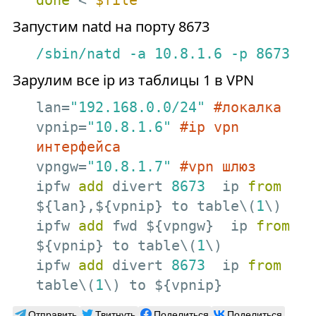
done
 < 
$file
Запустим natd на порту 8673
/sbin/natd
-a
10.8
.1
.6
-p
8673
Зарулим все ip из таблицы 1 в VPN
lan=
"192.168.0.0/24"
#локалка
vpnip=
"10.8.1.6"
#ip vpn 
интерфейса
vpngw=
"10.8.1.7"
#vpn шлюз
ipfw 
add
 divert 
8673
  ip 
from
${lan},${vpnip} to table\(
1
\)

ipfw 
add
 fwd ${vpngw}  ip 
from
${vpnip} to table\(
1
\)

ipfw 
add
 divert 
8673
  ip 
from
table\(
1
\) to ${vpnip}
Отправить
Твитнуть
Поделиться
Поделиться