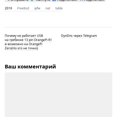
2019
Freebsd
ipfw
nat
table
Почему не работает USB
DynDns через Telegram
на гребенке 13 pin OrangePi R1
и возможно на OrangePi
Zero(Но это не точно)
Ваш комментарий