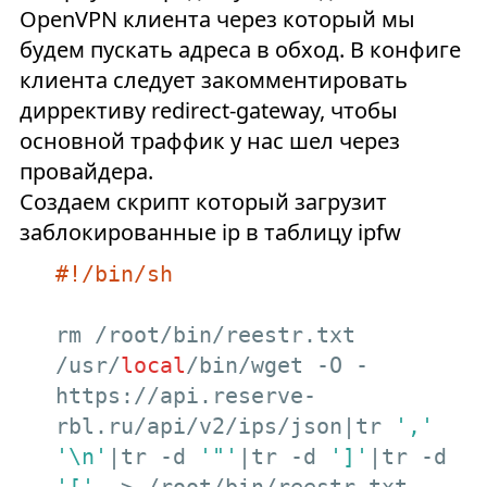
OpenVPN клиента через который мы
будем пускать адреса в обход. В конфиге
клиента следует закомментировать
диррективу redirect-gateway, чтобы
основной траффик у нас шел через
провайдера.
Создаем скрипт который загрузит
заблокированные ip в таблицу ipfw
rm /root/bin/reestr.txt

/usr/
local
/bin/wget -O - 
https://api.reserve-
rbl.ru/api/v2/ips/json|tr 
','
'\n'
|tr -d 
'"'
|tr -d 
']'
|tr -d 