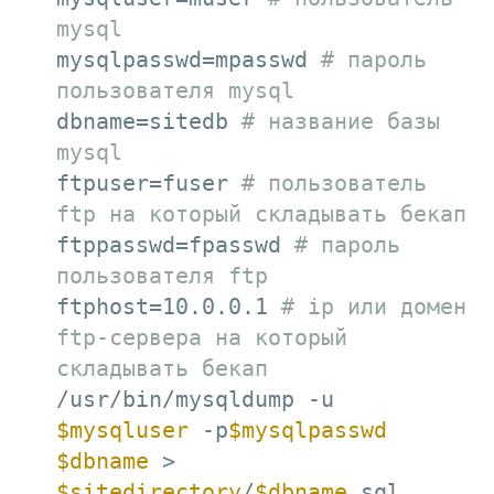
mysql
mysqlpasswd=mpasswd 
# пароль 
пользователя mysql
dbname=sitedb 
# название базы 
mysql
ftpuser=fuser 
# пользователь 
ftp на который складывать бекап
ftppasswd=fpasswd 
# пароль 
пользователя ftp
ftphost=10.0.0.1 
# ip или домен 
ftp-сервера на который 
складывать бекап
/usr/bin/mysqldump -u 
$mysqluser
 -p
$mysqlpasswd
$dbname
 > 
$sitedirectory
/
$dbname
.sql
