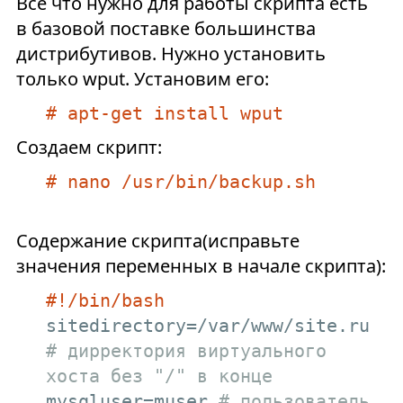
Всё что нужно для работы скрипта есть
в базовой поставке большинства
дистрибутивов. Нужно установить
только wput. Установим его:
# apt-get install wput
Создаем скрипт:
# nano /usr/bin/backup.sh
Содержание скрипта(исправьте
значения переменных в начале скрипта):
#!/bin/bash
sitedirectory=/var/www/site.ru 
# дирректория виртуального 
хоста без "/" в конце
mysqluser=muser 
# пользователь 