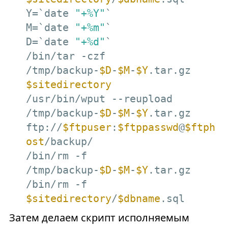
Y=`date 
"+%Y"
` 

M=`date 
"+%m"
` 

D=`date 
"+%d"
`

/bin/tar -czf 
/tmp/backup-
$D
-
$M
-
$Y
.tar.gz 
$sitedirectory
/usr/bin/wput --reupload 
/tmp/backup-
$D
-
$M
-
$Y
.tar.gz 
ftp://
$ftpuser
:
$ftppasswd
@
$ftph
ost
/backup/

/bin/rm -f 
/tmp/backup-
$D
-
$M
-
$Y
.tar.gz

/bin/rm -f 
$sitedirectory
/
$dbname
.sql
Затем делаем скрипт исполняемым