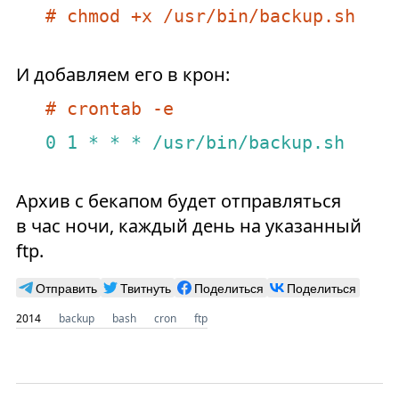
# chmod +x /usr/bin/backup.sh
И добавляем его в крон:
# crontab -e
0
1
*
*
*
/usr/bin/backup.sh
Архив с бекапом будет отправляться
в час ночи, каждый день на указанный
ftp.
Отправить
Твитнуть
Поделиться
Поделиться
2014
backup
bash
cron
ftp