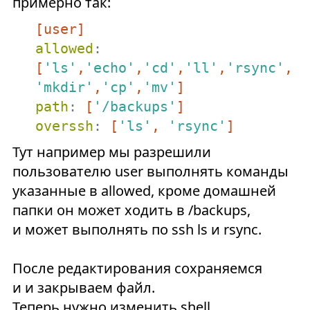
примерно так:
[user]
allowed
: 
[
'ls'
,
'echo'
,
'cd'
,
'll'
,
'rsync'
,
'mkdir'
,
'cp'
,
'mv'
]
path
: 
[
'/backups'
]
overssh
: 
[
'ls'
, 
'rsync'
]
Тут например мы разрешили
пользователю user выполнять команды
указанные в allowed, кроме домашней
папки он может ходить в /backups,
и может выполнять по ssh ls и rsync.
После редактирования сохраняемся
и и закрываем файл.
Теперь нужно изменить shell