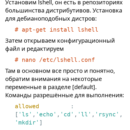
Установим lshell, он есть в репозиториях
большинства дистрибутивов. Установка
для дебианоподобных дистров:
# apt-get install lshell
Затем открываем конфигурационный
файл и редактируем
# nano /etc/lshell.conf
Там в основном все просто и понятно,
обратим внимания на некоторые
переменные в разделе [default].
Команды разрешённые для выполнения:
allowed
         : 
[
'ls'
,
'echo'
,
'cd'
,
'll'
,
'rsync'
,
'mkdir'
]