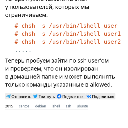
у пользователей, которых мы
ограничиваем.
# chsh -s /usr/bin/lshell user
# chsh -s /usr/bin/lshell user1
# chsh -s /usr/bin/lshell user2
.....
Теперь пробуем зайти по ssh user’ом
и проверяем, что он изолирован
в домашней папке и может выполнять
только команды указанные в allowed.
Отправить
Твитнуть
Поделиться
Поделиться
2015
centos
debian
lshell
ssh
ubuntu